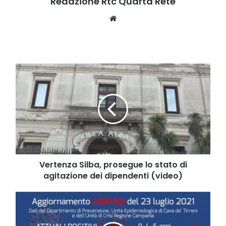
Redazione Rtc Quarta Rete
Website
Vertenza
Silba,
prosegue
lo
stato
di
agitazione
dei
dipendenti
(video)
Vertenza Silba, prosegue lo stato di
agitazione dei dipendenti (video)
Covid-
19,
balza