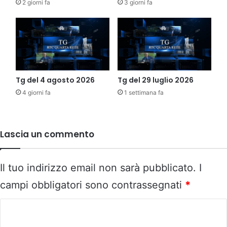
2 giorni fa
3 giorni fa
Tg del 4 agosto 2026
Tg del 29 luglio 2026
4 giorni fa
1 settimana fa
Lascia un commento
Il tuo indirizzo email non sarà pubblicato.
I
campi obbligatori sono contrassegnati
*
C
o