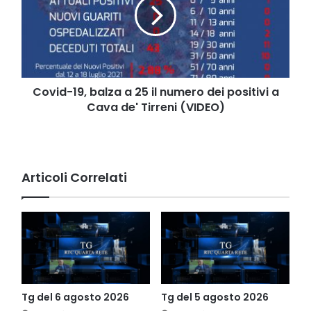
a
25
il
numero
dei
positivi
a
Covid-19, balza a 25 il numero dei positivi a
Cava
Cava de' Tirreni (VIDEO)
de'
Tirreni
(VIDEO)
Articoli Correlati
Tg del 6 agosto 2026
Tg del 5 agosto 2026