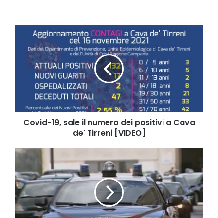
Covid-
19,
sale
il
numero
dei
positivi
a
Cava
de'
Covid-19, sale il numero dei positivi a Cava
Tirreni
de' Tirreni [VIDEO]
[VIDEO]
Salerno:
scalavano
i
chilometri
delle
auto,
denunciati