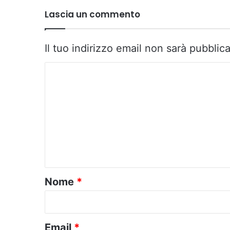
Lascia un commento
Il tuo indirizzo email non sarà pubblica
C
o
m
m
e
n
t
o
Nome
*
*
Email
*