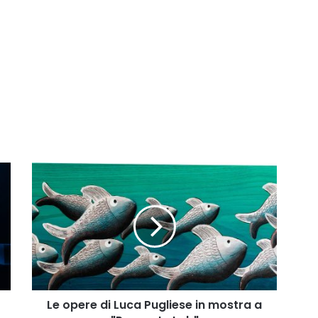
Le
opere
di
Luca
Pugliese
in
mostra
a
"Proposte
Lab"
Le opere di Luca Pugliese in mostra a