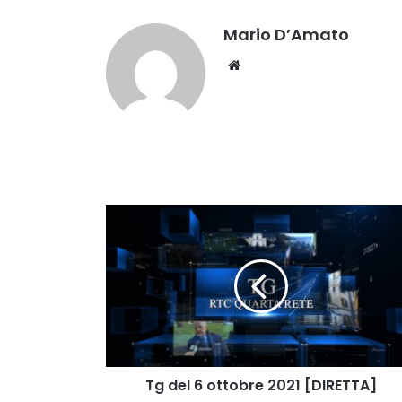
Mario D’Amato
Website
Tg
del
6
ottobre
2021
[DIRETTA]
Tg del 6 ottobre 2021 [DIRETTA]