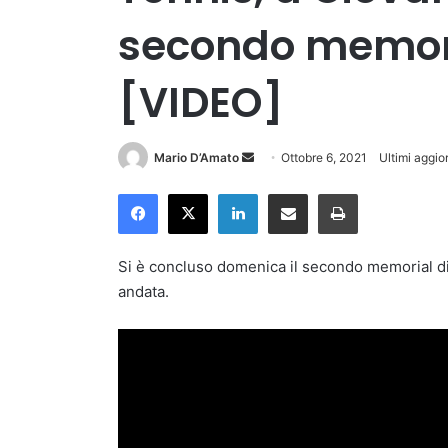
secondo memori
[VIDEO]
Invia
Mario D’Amato
Ottobre 6, 2021
Ultimi aggio
un'email
Facebook
X
LinkedIn
Condividi via Email
Stampa
Si è concluso domenica il secondo memorial di
andata.