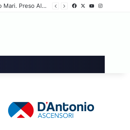
Cavese, aquilotti sconfitti nel Trofeo Catello Mari. Preso Alberti
Facebook
X
You Tube
Instagram