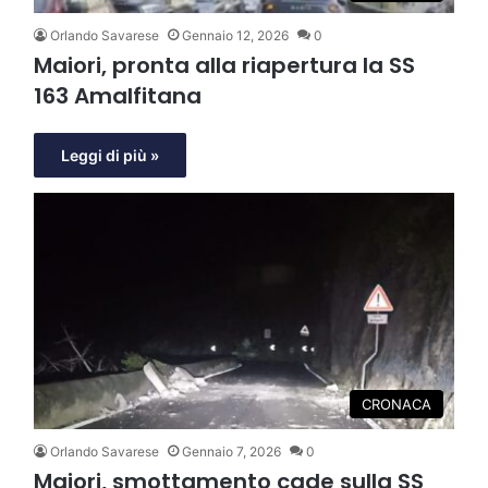
Orlando Savarese
Gennaio 12, 2026
0
Maiori, pronta alla riapertura la SS
163 Amalfitana
Leggi di più »
CRONACA
Orlando Savarese
Gennaio 7, 2026
0
Maiori, smottamento cade sulla SS