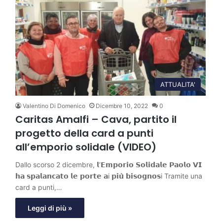
ATTUALITA'
Valentino Di Domenico
Dicembre 10, 2022
0
Caritas Amalfi – Cava, partito il
progetto della card a punti
all’emporio solidale (VIDEO)
Dallo scorso 2 dicembre, 𝗹’𝗘𝗺𝗽𝗼𝗿𝗶𝗼 𝗦𝗼𝗹𝗶𝗱𝗮𝗹𝗲 𝗣𝗮𝗼𝗹𝗼 𝗩𝗜
𝗵𝗮 𝘀𝗽𝗮𝗹𝗮𝗻𝗰𝗮𝘁𝗼 𝗹𝗲 𝗽𝗼𝗿𝘁𝗲 𝗮i 𝗽𝗶𝘂̀ 𝗯𝗶𝘀𝗼𝗴𝗻𝗼𝘀i Tramite una
card a punti,…
Leggi di più »