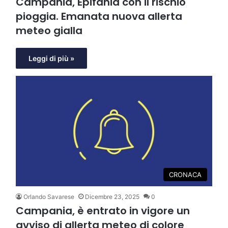
Campania, Epifania con il rischio
pioggia. Emanata nuova allerta
meteo gialla
Leggi di più »
CRONACA
Orlando Savarese
Dicembre 23, 2025
0
Campania, è entrato in vigore un
avviso di allerta meteo di colore