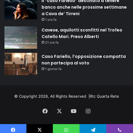
Il “caso Fariello” destinato a tenere
banco anche nelle prossime settimane
a Cava de’ Tirreni
1 ora fa
Cavese, aquilotti sconfitti nel Trofeo
Catello Mari. Preso Alberti
21 ore fa
Caso Fariello, l’opposizione compatta
non partecipa al voto
1 giorno fa
© Copyright 2026, All Rights Reserved |
Rtc Quarta Rete
Facebook
X
You
Instagram
Tube