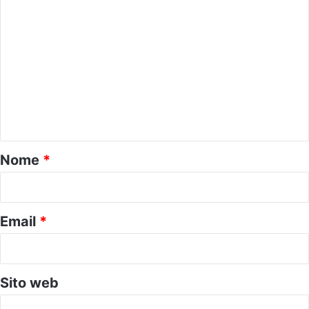
C
o
m
m
e
n
t
o
Nome
*
*
Email
*
Sito web