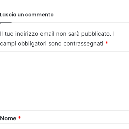
Lascia un commento
Il tuo indirizzo email non sarà pubblicato.
I
campi obbligatori sono contrassegnati
*
C
o
m
m
e
n
t
o
Nome
*
*