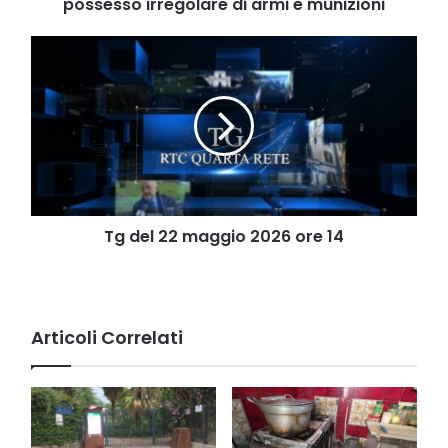
armi
possesso irregolare di armi e munizioni
e
munizioni
Tg
del
22
maggio
2026
ore
14
Tg del 22 maggio 2026 ore 14
Articoli Correlati