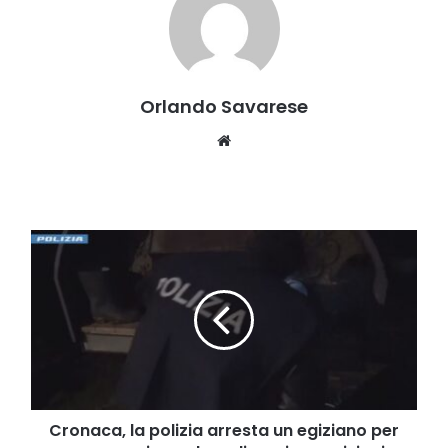
Orlando Savarese
Website
Cronaca,
la
polizia
arresta
un
egiziano
per
possesso
irregolare
di
Cronaca, la polizia arresta un egiziano per