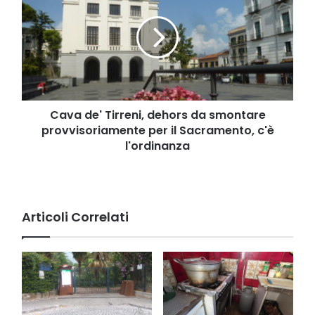
Tirreni,
dehors
da
smontare
provvisoriamente
per
il
Sacramento,
Cava de' Tirreni, dehors da smontare
c'è
provvisoriamente per il Sacramento, c'è
l'ordinanza
l'ordinanza
Articoli Correlati