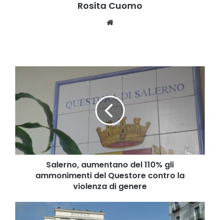
Rosita Cuomo
Website
Salerno,
aumentano
del
110%
gli
ammonimenti
del
Questore
contro
la
Salerno, aumentano del 110% gli
violenza
ammonimenti del Questore contro la
di
violenza di genere
genere
Cava
de'