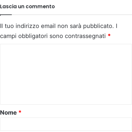
Lascia un commento
Il tuo indirizzo email non sarà pubblicato.
I
campi obbligatori sono contrassegnati
*
C
o
m
m
e
n
t
o
Nome
*
*