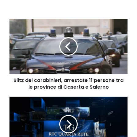
Blitz
dei
carabinieri,
arrestate
11
persone
tra
le
province
di
Blitz dei carabinieri, arrestate 11 persone tra
Caserta
le province di Caserta e Salerno
e
Salerno
Tg
del
21
ottobre
2021
h14