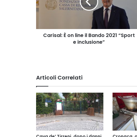
il
Bando
2021
“Sport
e
inclusione”
Carisal: È on line il Bando 2021 “Sport
e inclusione”
Articoli Correlati
Cava de’ Tirreni, dopo i danni
Cronaca, a