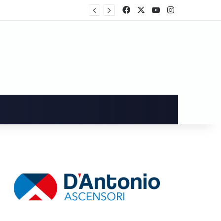
Festa patronale, l’amministrazione decide per le giostre in piazza Amabile. Non mancano le critiche
Facebook
X
You Tube
Instagram