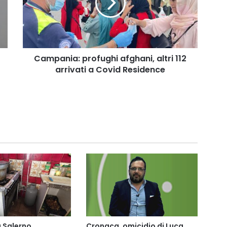
112
arrivati
a
Covid
Residence
Campania: profughi afghani, altri 112
arrivati a Covid Residence
 Salerno
Cronaca, omicidio di Luca