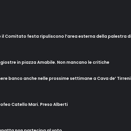
 il Comitato festa ripuliscono l’area esterna della palestra di
 giostre in piazza Amabile. Non mancano le critiche
enere banco anche nelle prossime settimane a Cava de’ Tirreni
rofeo Catello Mari. Preso Alberti
mpatta non partecipa al voto