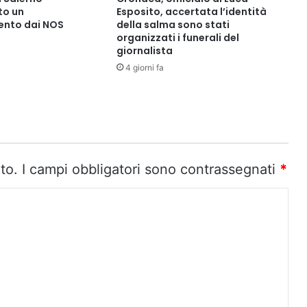
o un
Esposito, accertata l’identità
nto dai NOS
della salma sono stati
organizzati i funerali del
giornalista
4 giorni fa
to.
I campi obbligatori sono contrassegnati
*