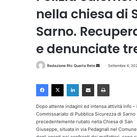
nella chiesa di
Sarno. Recuperat
e denunciate tr
Invia
Redazione Rtc Quarta Rete
Settembre 4, 20
un'email
Facebook
X
LinkedIn
Condividi via Email
Stampa
Dopo attente indagini ed intensa attività info –
Commissariato di Pubblica Sicurezza di Sarno (
precedentemente rubato nella Chiesa di San
Giuseppe, situata in via Pedagnali nel Comune 
dagli agenti nei confronti dei malfattori, sono 