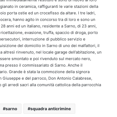
gianato in ceramica, raffiguranti le varie stazioni della
oio porta ostie ed un crocefisso da altare. I tre ladri,
di Nocera, hanno agito in concorso tra di loro e sono un
28 anni ed un italiano, residente a Sarno, di 23 anni,
ricettazione, evasione, truffa, spaccio di droga, porto
persecutori, interruzione di pubblico servizio e
isizione del domicilio in Sarno di uno dei malfattori, il
a altresì rinvenuto, nel locale garage dell’abitazione, un
ssere smontato e poi rivenduto sul mercato nero,
ima presso il commissariato di Sarno. Anche il
etario. Grande è stata la commozione della signora
an Giuseppe e del parroco, Don Antonio Calabrese,
gli arredi sacri alla comunità cattolica della parrocchia
sarno
squadra anticrimine