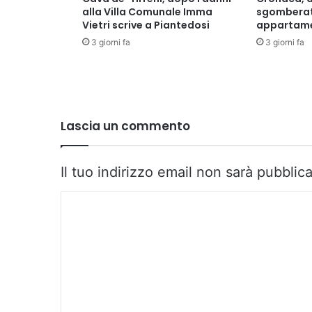
alla Villa Comunale Imma
sgomberat
Vietri scrive a Piantedosi
appartame
3 giorni fa
3 giorni fa
Lascia un commento
Il tuo indirizzo email non sarà pubblica
C
o
m
m
e
n