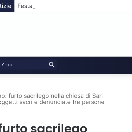
tizie
no: furto sacrilego nella chiesa di San
oggetti sacri e denunciate tre persone
 furto sacrilego