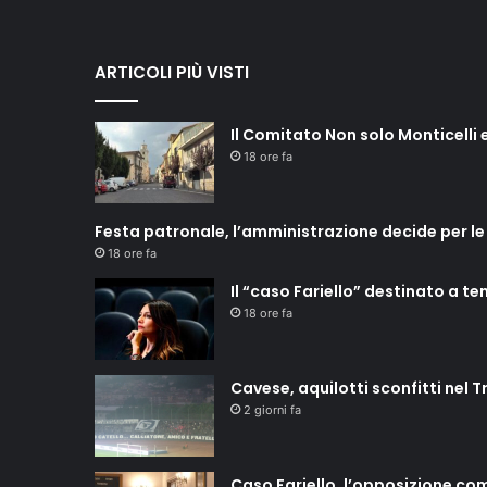
ARTICOLI PIÙ VISTI
Il Comitato Non solo Monticelli e
18 ore fa
Festa patronale, l’amministrazione decide per le
18 ore fa
Il “caso Fariello” destinato a t
18 ore fa
Cavese, aquilotti sconfitti nel T
2 giorni fa
Caso Fariello, l’opposizione co