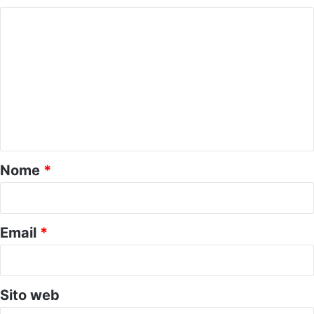
C
o
m
m
e
n
t
o
Nome
*
*
Email
*
Sito web