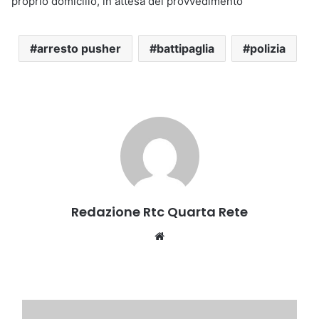
proprio domicilio, in attesa del provvedimento
arresto pusher
battipaglia
polizia
Redazione Rtc Quarta Rete
Website
POLIZIA,