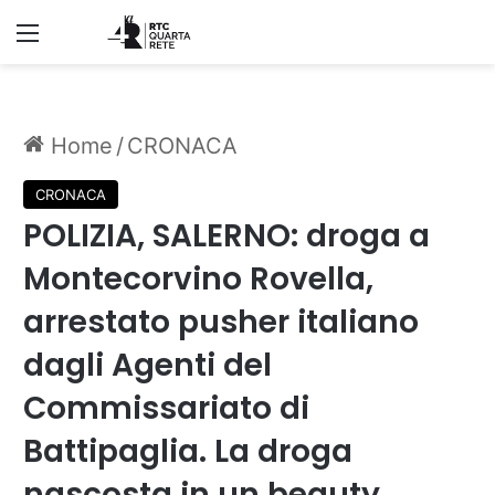
Menu
Home
/
CRONACA
CRONACA
POLIZIA, SALERNO: droga a
Montecorvino Rovella,
arrestato pusher italiano
dagli Agenti del
Commissariato di
Battipaglia. La droga
nascosta in un beauty