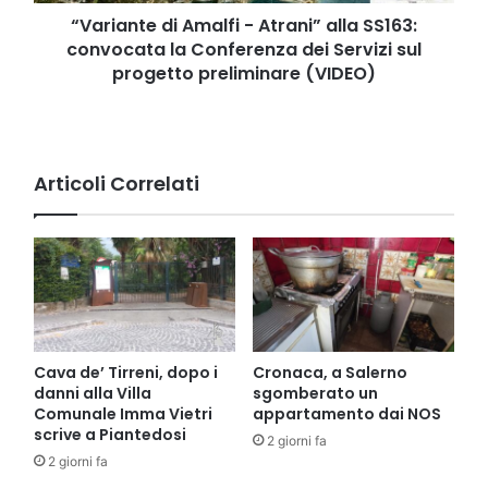
la
Conferenza
“Variante di Amalfi - Atrani” alla SS163:
dei
convocata la Conferenza dei Servizi sul
Servizi
progetto preliminare (VIDEO)
sul
progetto
preliminare
(VIDEO)
Articoli Correlati
Cava de’ Tirreni, dopo i
Cronaca, a Salerno
danni alla Villa
sgomberato un
Comunale Imma Vietri
appartamento dai NOS
scrive a Piantedosi
2 giorni fa
2 giorni fa