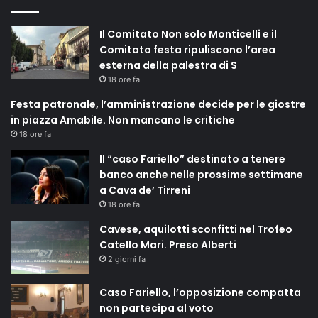
Il Comitato Non solo Monticelli e il
Comitato festa ripuliscono l’area
esterna della palestra di S
18 ore fa
Festa patronale, l’amministrazione decide per le giostre
in piazza Amabile. Non mancano le critiche
18 ore fa
Il “caso Fariello” destinato a tenere
banco anche nelle prossime settimane
a Cava de’ Tirreni
18 ore fa
Cavese, aquilotti sconfitti nel Trofeo
Catello Mari. Preso Alberti
2 giorni fa
Caso Fariello, l’opposizione compatta
non partecipa al voto