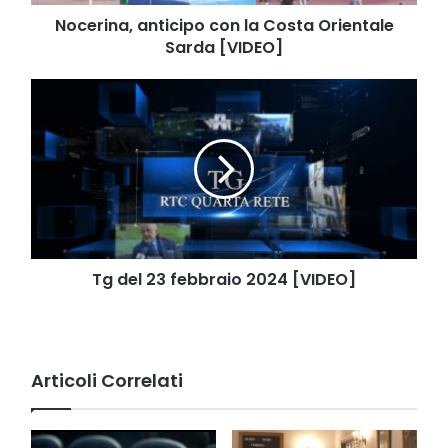
Nocerina, anticipo con la Costa Orientale
Sarda [VIDEO]
Tg
del
23
febbraio
2024
[VIDEO]
Tg del 23 febbraio 2024 [VIDEO]
Articoli Correlati