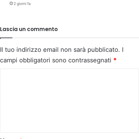
2 giorni fa
Lascia un commento
Il tuo indirizzo email non sarà pubblicato.
I
campi obbligatori sono contrassegnati
*
C
o
m
m
e
n
t
o