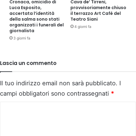
Cronaca, omicidio di
Cava de’ Tirreni,
Luca Esposito,
provvisoriamente chiuso
accertata l’identità
il terrazzo Art Café del
della salma sono stati
Teatro Siani
organizzati i funerali del
4 giorni fa
giornalista
3 giorni fa
Lascia un commento
Il tuo indirizzo email non sarà pubblicato.
I
campi obbligatori sono contrassegnati
*
C
o
m
m