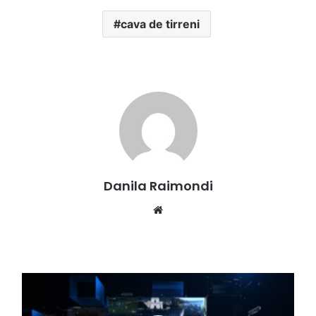
cava de tirreni
Danila Raimondi
Website
Tg
del
21