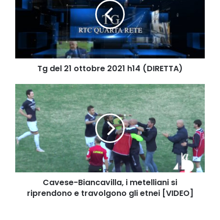
ottobre
2021
h14
(DIRETTA)
Tg del 21 ottobre 2021 h14 (DIRETTA)
Cavese-
Biancavilla,
i
metelliani
si
riprendono
e
travolgono
gli
etnei
Cavese-Biancavilla, i metelliani si
[VIDEO]
riprendono e travolgono gli etnei [VIDEO]