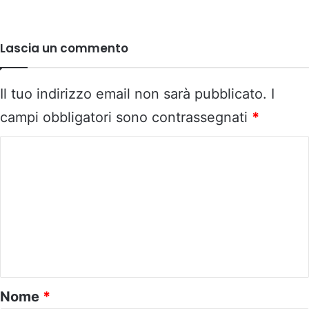
Lascia un commento
Il tuo indirizzo email non sarà pubblicato.
I
campi obbligatori sono contrassegnati
*
C
o
m
m
e
n
t
o
Nome
*