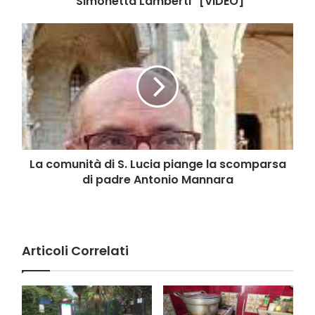
"Simonetta Lamberti" [VIDEO]
La
comunità
di
S.
Lucia
piange
la
scomparsa
di
padre
La comunità di S. Lucia piange la scomparsa
Antonio
di padre Antonio Mannara
Mannara
Articoli Correlati