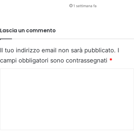
1 settimana fa
Lascia un commento
Il tuo indirizzo email non sarà pubblicato.
I
campi obbligatori sono contrassegnati
*
C
o
m
m
e
n
t