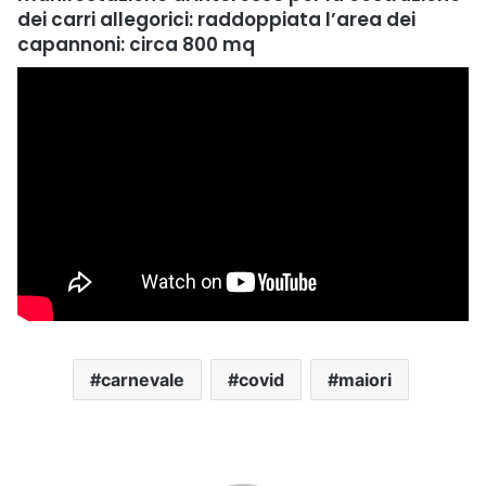
dei carri allegorici
:
raddoppiata l’area dei
capannoni: circa 800 mq
carnevale
covid
maiori