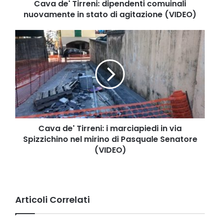
agitazione
Cava de' Tirreni: dipendenti comuinali
(VIDEO)
nuovamente in stato di agitazione (VIDEO)
Cava
de'
Tirreni:
i
marciapiedi
in
via
Spizzichino
nel
mirino
Cava de' Tirreni: i marciapiedi in via
di
Spizzichino nel mirino di Pasquale Senatore
Pasquale
(VIDEO)
Senatore
(VIDEO)
Articoli Correlati