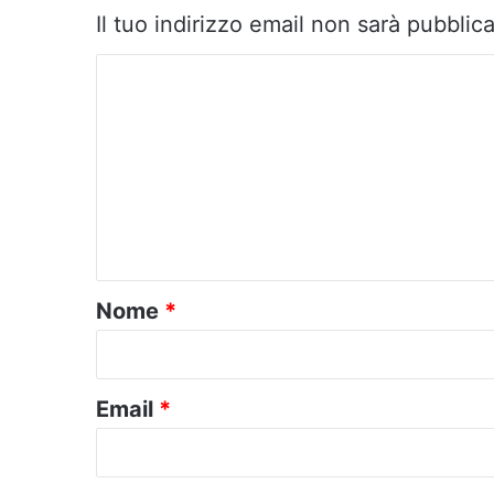
Il tuo indirizzo email non sarà pubblica
C
o
m
m
e
n
t
o
Nome
*
*
Email
*