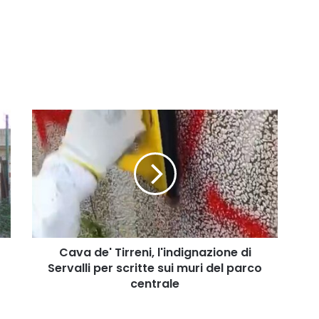
Cava
de'
Tirreni,
l'indignazione
di
Servalli
per
scritte
sui
muri
Cava de' Tirreni, l'indignazione di
del
Servalli per scritte sui muri del parco
parco
centrale
centrale