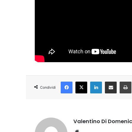
Facebook
X
LinkedIn
Condividi via Email
Condividi
Valentino Di Domeni
Website