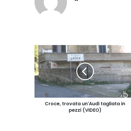
Croce,
trovata
un'Audi
tagliata
in
pezzi
(VIDEO)
Croce, trovata un'Audi tagliata in
pezzi (VIDEO)