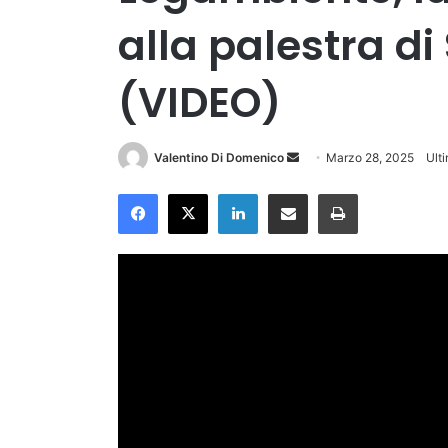
alla palestra di
(VIDEO)
Invia
Valentino Di Domenico
Marzo 28, 2025
Ult
un'email
Facebook
X
LinkedIn
Condividi via Email
Stampa