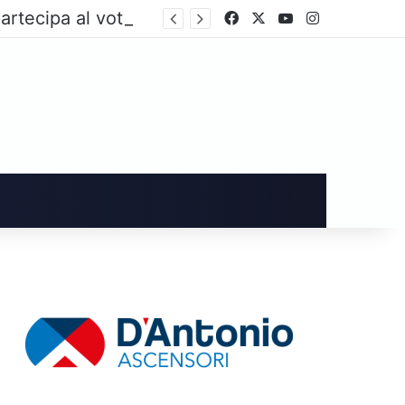
artecipa al voto
Facebook
X
You Tube
Instagram