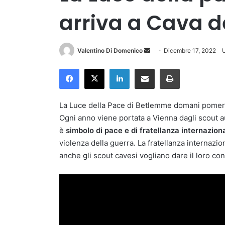
arriva a Cava de
Invia
Valentino Di Domenico
Dicembre 17, 2022
U
un'email
Facebook
X
LinkedIn
Condividi via Email
Stampa
La Luce della Pace di Betlemme domani pomerig
Ogni anno viene portata a Vienna dagli scout au
è
simbolo di pace e di fratellanza internazion
violenza della guerra. La fratellanza internazi
anche gli scout cavesi vogliano dare il loro co