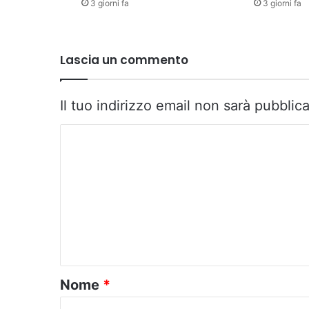
3 giorni fa
3 giorni fa
Lascia un commento
Il tuo indirizzo email non sarà pubblica
C
o
m
m
e
n
t
o
Nome
*
*