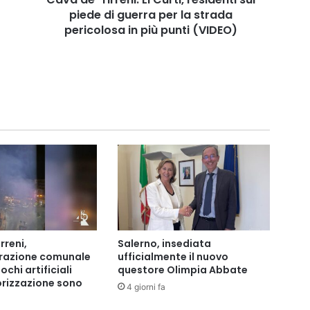
per
piede di guerra per la strada
la
pericolosa in più punti (VIDEO)
strada
pericolosa
in
più
punti
(VIDEO)
rreni,
Salerno, insediata
trazione comunale
ufficialmente il nuovo
ochi artificiali
questore Olimpia Abbate
rizzazione sono
4 giorni fa