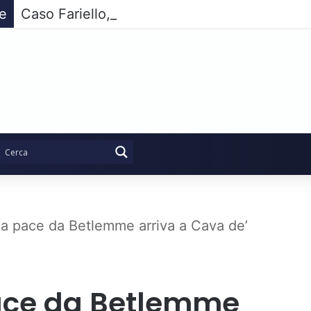
ie
Caso Fariello, l’opposizione compatta non pa
la pace da Betlemme arriva a Cava de’
pace da Betlemme