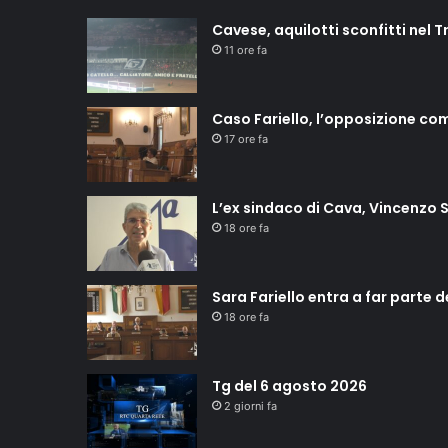
Cavese, aquilotti sconfitti nel T
11 ore fa
Caso Fariello, l’opposizione co
17 ore fa
L’ex sindaco di Cava, Vincenzo S
18 ore fa
Sara Fariello entra a far parte 
18 ore fa
Tg del 6 agosto 2026
2 giorni fa