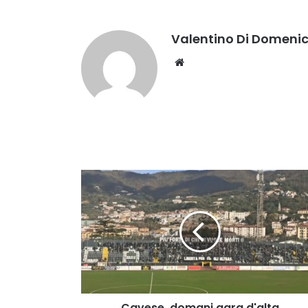
Valentino Di Domeni
Website
Cavese,
domani
gara
d'alta
classifica
col
Brindisi
[VIDEO]
Cavese, domani gara d'alta