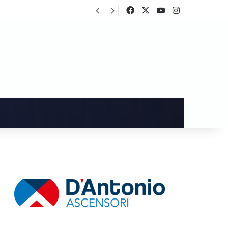
rtecipa al voto
Facebook
X
You Tube
Instagram