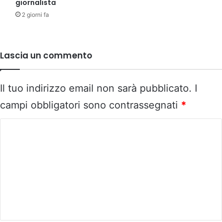
giornalista
2 giorni fa
Lascia un commento
Il tuo indirizzo email non sarà pubblicato.
I
campi obbligatori sono contrassegnati
*
C
o
m
m
e
n
t