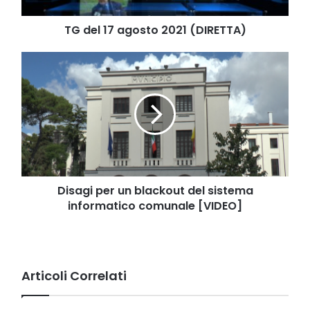
TG del 17 agosto 2021 (DIRETTA)
Disagi
per
un
blackout
del
sistema
informatico
comunale
[VIDEO]
Disagi per un blackout del sistema
informatico comunale [VIDEO]
Articoli Correlati