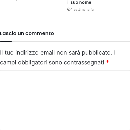
il suo nome
1 settimana fa
Lascia un commento
Il tuo indirizzo email non sarà pubblicato.
I
campi obbligatori sono contrassegnati
*
C
o
m
m
e
n
t