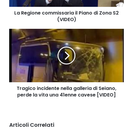
(VIDEO)
La Regione commissaria il Piano di Zona S2
(VIDEO)
Tragico
incidente
nella
galleria
di
Seiano,
perde
la
vita
una
Tragico incidente nella galleria di Seiano,
41enne
perde la vita una 41enne cavese [VIDEO]
cavese
[VIDEO]
Articoli Correlati