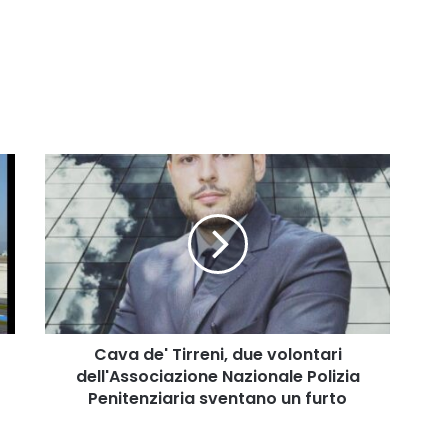
Cava
de'
Tirreni,
due
volontari
dell'Associazione
Nazionale
Polizia
Penitenziaria
sventano
Cava de' Tirreni, due volontari
un
dell'Associazione Nazionale Polizia
furto
Penitenziaria sventano un furto