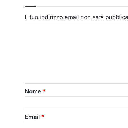
Il tuo indirizzo email non sarà pubblica
C
o
m
m
e
n
t
o
Nome
*
*
Email
*