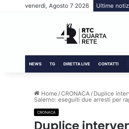
venerdì, Agosto 7 2026
Ultime notiz
NEWS
TG
DIRETTA LIVE
CONTATTI
Home
/
CRONACA
/
Duplice inter
Salerno: eseguiti due arresti per r
CRONACA
Duplice interven