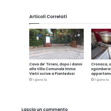
aprile
Articoli Correlati
Cava de’ Tirreni, dopo i danni
Cronaca, a
alla Villa Comunale Imma
sgomberat
Vietri scrive a Piantedosi
appartame
1 giorno fa
1 giorno fa
Lascia un commento