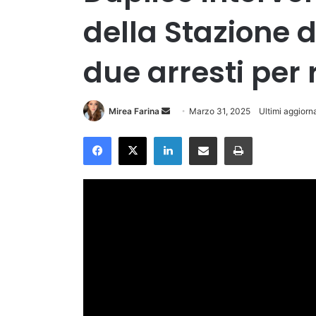
della Stazione d
due arresti per
Invia
Mirea Farina
Marzo 31, 2025
Ultimi aggiorn
un'email
Facebook
X
LinkedIn
Condividi via Email
Stampa