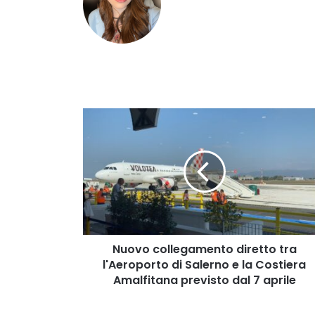
Nuovo
collegamento
diretto
tra
l'Aeroporto
di
Salerno
e
la
Costiera
Nuovo collegamento diretto tra
Amalfitana
l'Aeroporto di Salerno e la Costiera
previsto
Amalfitana previsto dal 7 aprile
dal
7