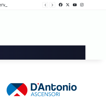
L’ex sindaco di Cava, Vincenzo Servalli, interviene a proposito del caso relativo a Sara Fariello
Facebook
X
You Tube
Instagram