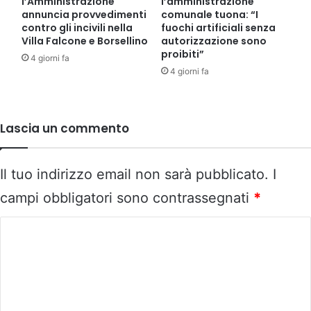
l’Amministrazione
l’amministrazione
annuncia provvedimenti
comunale tuona: “I
contro gli incivili nella
fuochi artificiali senza
Villa Falcone e Borsellino
autorizzazione sono
proibiti”
4 giorni fa
4 giorni fa
Lascia un commento
Il tuo indirizzo email non sarà pubblicato.
I
campi obbligatori sono contrassegnati
*
C
o
m
m
e