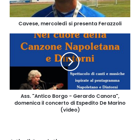
Cavese, mercoledì si presenta Ferazzoli
Ass.
"Antico
Borgo
-
Gerardo
Canora",
domenica
il
concerto
di
Ass. "Antico Borgo - Gerardo Canora",
Espedito
domenica il concerto di Espedito De Marino
De
(video)
Marino
(video)