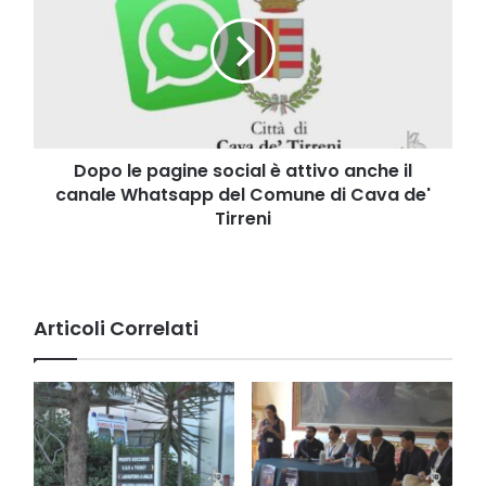
pagine
social
è
attivo
anche
il
canale
Whatsapp
Dopo le pagine social è attivo anche il
del
canale Whatsapp del Comune di Cava de'
Comune
Tirreni
di
Cava
de'
Tirreni
Articoli Correlati