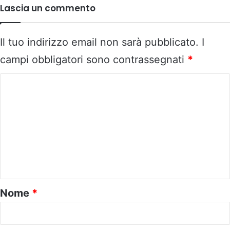
Lascia un commento
Il tuo indirizzo email non sarà pubblicato.
I
campi obbligatori sono contrassegnati
*
C
o
m
m
e
n
t
o
Nome
*
*