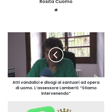
Rosita Cuomo
Website
Atti
vandalici
e
disagi
ai
santuari
ad
opera
di
uomo.
Atti vandalici e disagi ai santuari ad opera
L’assessore
di uomo. L’assessore Lamberti: “Stiamo
Lamberti:
intervenendo”
“Stiamo
intervenendo”
Dopo
le