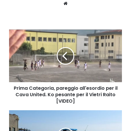
Website
Prima
Categoria,
pareggio
all'esordio
per
il
Cava
United.
Ko
pesante
Prima Categoria, pareggio all'esordio per il
per
Cava United. Ko pesante per il Vietri Raito
il
[VIDEO]
Vietri
Raito
Amalfi:
[VIDEO]
nuova
auto