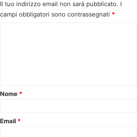
Il tuo indirizzo email non sarà pubblicato.
I
campi obbligatori sono contrassegnati
*
C
o
m
m
e
n
t
o
Nome
*
*
Email
*