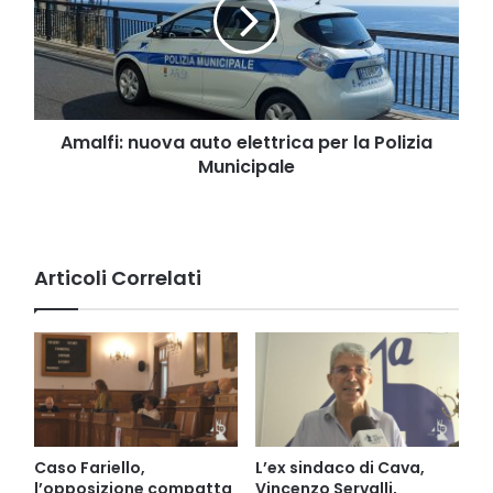
elettrica
per
la
Polizia
Municipale
Amalfi: nuova auto elettrica per la Polizia
Municipale
Articoli Correlati
Caso Fariello,
L’ex sindaco di Cava,
l’opposizione compatta
Vincenzo Servalli,