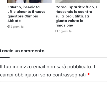
Salerno, insediata
Cordoli spartitraffico, si
ufficialmente il nuovo
riaccende lo scontro
questore Olimpia
sulla loro utilità. La
Abbate
giunta valuta la
rimozione
2 giorni fa
5 giorni fa
Lascia un commento
Il tuo indirizzo email non sarà pubblicato.
I
campi obbligatori sono contrassegnati
*
C
o
m
m