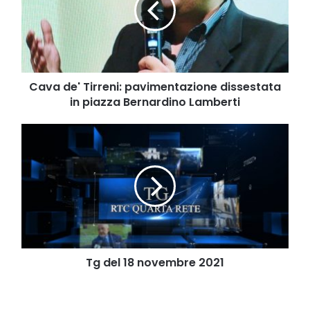
dissestata
in
piazza
Bernardino
Lamberti
Cava de' Tirreni: pavimentazione dissestata
in piazza Bernardino Lamberti
Tg
del
18
novembre
2021
Tg del 18 novembre 2021