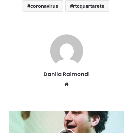
coronavirus
rtcquartarete
Danila Raimondi
Website
Cava
de'
Tirreni:
pavimentazione