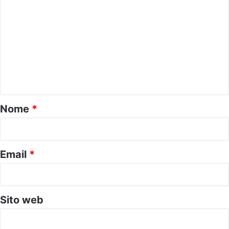
o
m
m
e
n
t
o
Nome
*
*
Email
*
Sito web