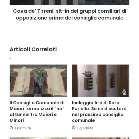
di
opposizione
Cava de' Tirreni: sit-in dei gruppi consiliari di
prima
opposizione prima del consiglio comunale
del
consiglio
comunale
Articoli Correlati
Il Consiglio Comunale di
Ineleggibilità di Sara
Maiori formalizza il “no”
Fariello. Se ne discuterà
al tunnel tra Maiori e
nel prossimo consiglio
Minori
comunale
3 giorni fa
3 giorni fa