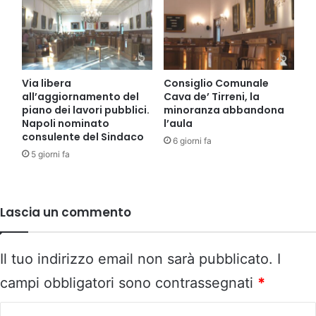
Via libera
Consiglio Comunale
all’aggiornamento del
Cava de’ Tirreni, la
piano dei lavori pubblici.
minoranza abbandona
Napoli nominato
l’aula
consulente del Sindaco
6 giorni fa
5 giorni fa
Lascia un commento
Il tuo indirizzo email non sarà pubblicato.
I
campi obbligatori sono contrassegnati
*
C