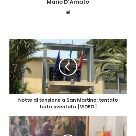
Mario D’Amato
Website
Notte
di
tensione
a
San
Martino:
tentato
furto
sventato
[VIDEO]
Notte di tensione a San Martino: tentato
furto sventato [VIDEO]
Cava-
Costiera,
presentata