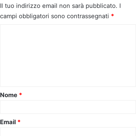
Il tuo indirizzo email non sarà pubblicato.
I
campi obbligatori sono contrassegnati
*
C
o
m
m
e
n
t
o
Nome
*
*
Email
*