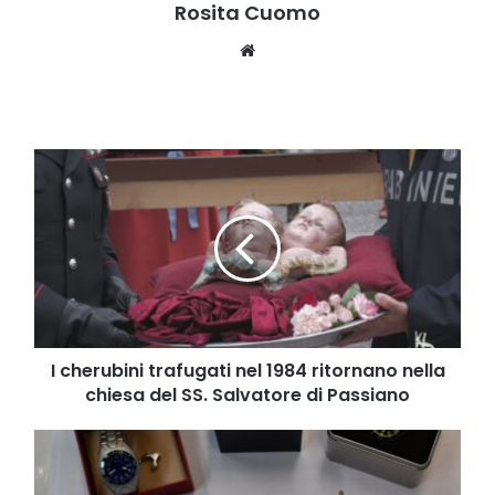
Rosita Cuomo
Website
I
cherubini
trafugati
nel
1984
ritornano
nella
chiesa
del
SS.
I cherubini trafugati nel 1984 ritornano nella
Salvatore
chiesa del SS. Salvatore di Passiano
di
Passiano
Cronaca,
truffa
a