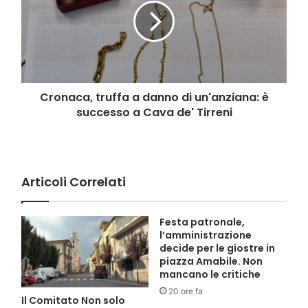
danno
di
un'anziana:
è
successo
a
Cava
Cronaca, truffa a danno di un'anziana: è
de'
successo a Cava de' Tirreni
Tirreni
Articoli Correlati
Festa patronale,
l’amministrazione
decide per le giostre in
piazza Amabile. Non
mancano le critiche
20 ore fa
Il Comitato Non solo