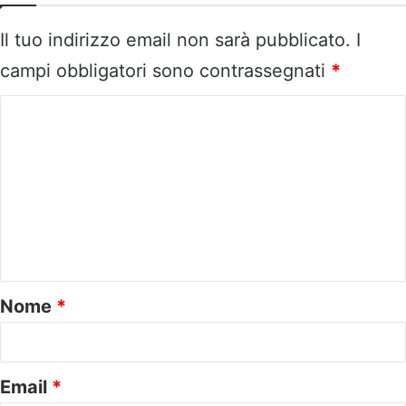
Il tuo indirizzo email non sarà pubblicato.
I
campi obbligatori sono contrassegnati
*
C
o
m
m
e
n
t
o
Nome
*
*
Email
*