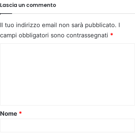
Lascia un commento
Il tuo indirizzo email non sarà pubblicato.
I
campi obbligatori sono contrassegnati
*
C
o
m
m
e
n
t
o
Nome
*
*