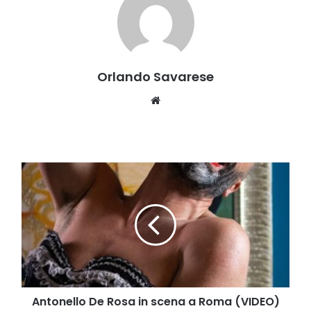
Orlando Savarese
Website
Antonello
De
Rosa
in
scena
a
Roma
(VIDEO)
Antonello De Rosa in scena a Roma (VIDEO)