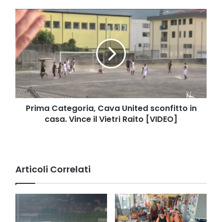
Prima
Categoria,
Cava
United
sconfitto
in
casa.
Vince
il
Vietri
Prima Categoria, Cava United sconfitto in
Raito
casa. Vince il Vietri Raito [VIDEO]
[VIDEO]
Articoli Correlati