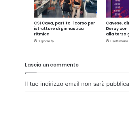
CSI Cava, partito il corso per
Cavese, di
istruttore di ginnastica
Derby con 
ritmica
alla terza
3 giorni fa
1 settimana 
Lascia un commento
Il tuo indirizzo email non sarà pubblica
C
o
m
m