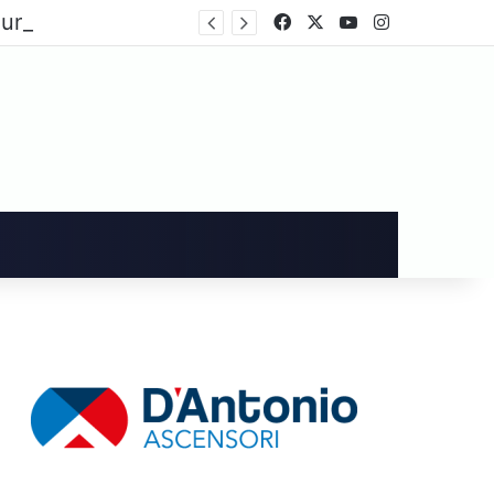
Cava de’ Tirreni, dopo i danni alla Villa Comunale Imma Vietri scrive a Piantedosi
Facebook
X
You Tube
Instagram