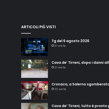
ARTICOLI PIÙ VISTI
Tg del 6 agosto 2026
21 ore fa
Cava de’ Tirreni, dopo i danni a
21 ore fa
Cronaca, a Salerno sgomberat
22 ore fa
Cava de’ Tirreni, tutto è pronto