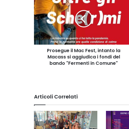
il
Mac
Fest,
intanto
la
Macass
si
aggiudica
i
Prosegue il Mac Fest, intanto la
fondi
Macass si aggiudica i fondi del
del
bando "Fermenti in Comune"
bando
"Fermenti
in
Comune"
Articoli Correlati