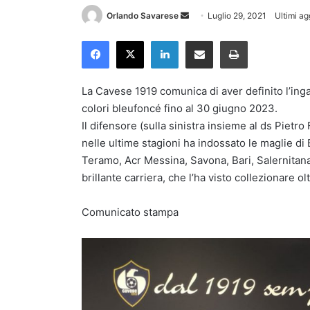
Invia
Orlando Savarese
Luglio 29, 2021
Ultimi ag
un'email
Facebook
X
LinkedIn
Condividi via Email
Stampa
La Cavese 1919 comunica di aver definito l’ingag
colori bleufoncé fino al 30 giugno 2023.
Il difensore (sulla sinistra insieme al ds Pietr
nelle ultime stagioni ha indossato le maglie di
Teramo, Acr Messina, Savona, Bari, Salernitan
brillante carriera, che l’ha visto collezionare o
Comunicato stampa