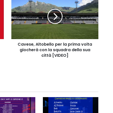
Altobello
per
la
prima
volta
giocherà
con
la
squadra
Cavese, Altobello per la prima volta
della
giocherà con la squadra della sua
sua
città [VIDEO]
città
[VIDEO]