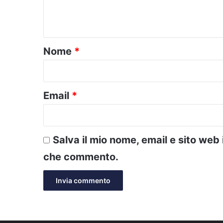
e
n
t
o
Nome
*
*
Email
*
Salva il mio nome, email e sito web
che commento.