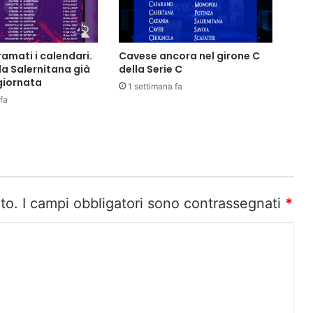
ramati i calendari.
Cavese ancora nel girone C
la Salernitana già
della Serie C
 giornata
1 settimana fa
fa
to.
I campi obbligatori sono contrassegnati
*