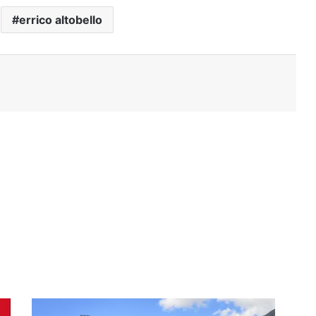
errico altobello
Stampa
Cavese,