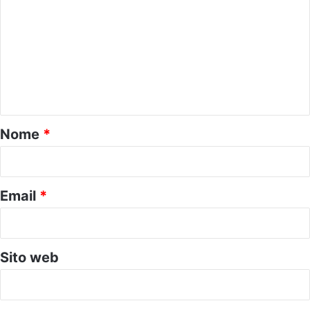
o
m
m
e
n
t
o
Nome
*
*
Email
*
Sito web