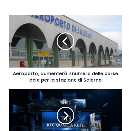
Aeroporto,
aumenterà
il
numero
delle
corse
da
e
per
la
Aeroporto, aumenterà il numero delle corse
stazione
da e per la stazione di Salerno
di
Salerno
Tg
del
28
marzo
2025