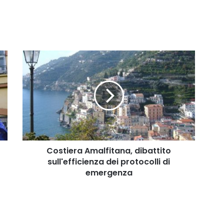
Costiera
Amalfitana,
dibattito
sull'efficienza
dei
protocolli
di
emergenza
Costiera Amalfitana, dibattito
sull'efficienza dei protocolli di
emergenza