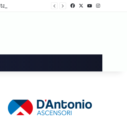
Cronaca, omicidio di Luca Esposito, accertata l’identità della salma sono stati organizzati i funerali del giornalista
Facebook
X
You Tube
Instagram