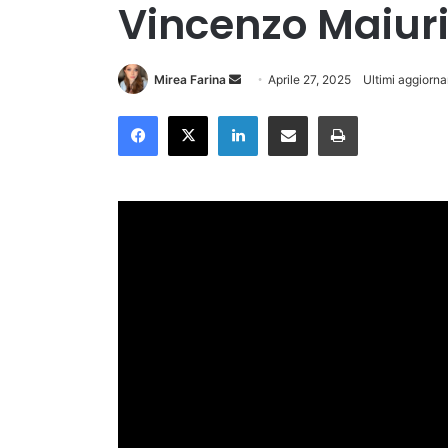
Vincenzo Maiur
Invia
Mirea Farina
Aprile 27, 2025
Ultimi aggiorna
un'email
Facebook
X
LinkedIn
Condividi via Email
Stampa