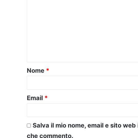
C
o
m
m
e
n
t
o
Nome
*
*
Email
*
Salva il mio nome, email e sito web
che commento.