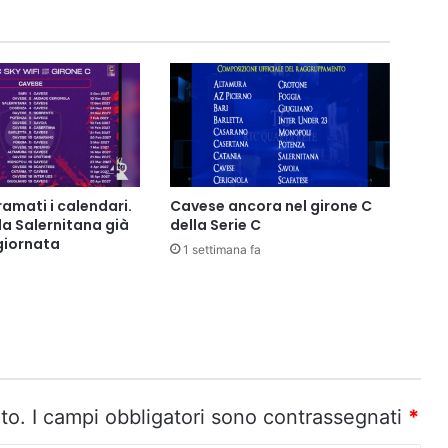
ramati i calendari.
Cavese ancora nel girone C
la Salernitana già
della Serie C
 giornata
1 settimana fa
to.
I campi obbligatori sono contrassegnati
*