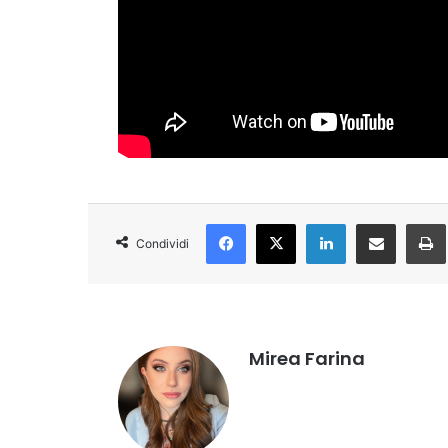
Facebook
X
LinkedIn
Condividi via Email
Condividi
Mirea Farina