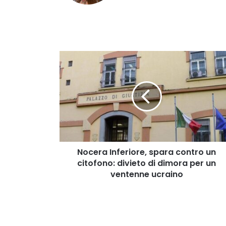
Nocera
Inferiore,
spara
contro
un
citofono:
divieto
di
dimora
per
Nocera Inferiore, spara contro un
un
citofono: divieto di dimora per un
ventenne
ventenne ucraino
ucraino