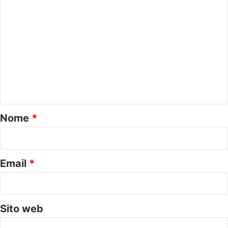
C
o
m
m
e
n
t
o
Nome
*
*
Email
*
Sito web