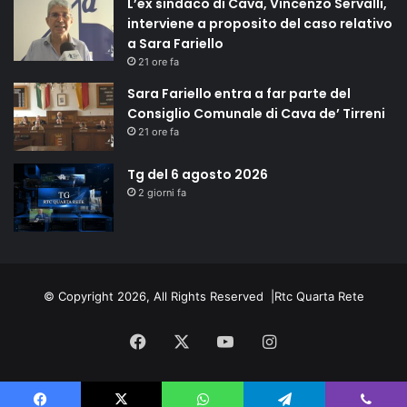
L’ex sindaco di Cava, Vincenzo Servalli,
interviene a proposito del caso relativo
a Sara Fariello
21 ore fa
Sara Fariello entra a far parte del
Consiglio Comunale di Cava de’ Tirreni
21 ore fa
Tg del 6 agosto 2026
2 giorni fa
© Copyright 2026, All Rights Reserved |
Rtc Quarta Rete
Facebook
X
You
Instagram
Tube