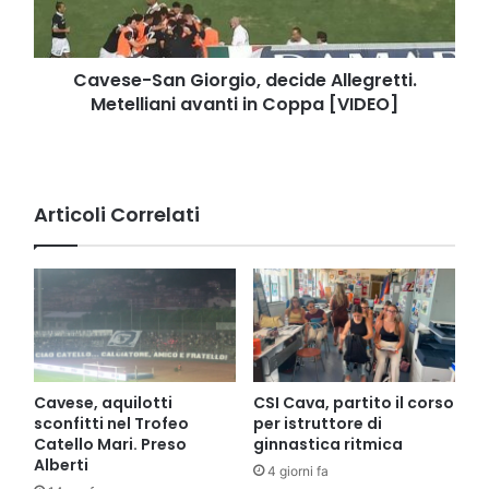
avanti
in
Coppa
[VIDEO]
Cavese-San Giorgio, decide Allegretti.
Metelliani avanti in Coppa [VIDEO]
Articoli Correlati
Cavese, aquilotti
CSI Cava, partito il corso
sconfitti nel Trofeo
per istruttore di
Catello Mari. Preso
ginnastica ritmica
Alberti
4 giorni fa