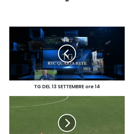
TG
DEL
13
SETTEMBRE
ore
14
TG DEL 13 SETTEMBRE ore 14
Cavese-
San
Giorgio,
decide
Allegretti.
Metelliani