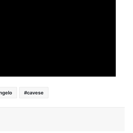
ngelo
cavese
Stampa