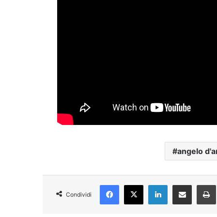
angelo d'a
Facebook
X
LinkedIn
Condividi via Email
Condividi