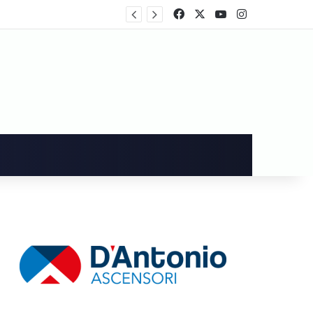
Festa patronale, l’amministrazione decide per le giostre in piazza Amabile. Non mancano le critiche
Facebook
X
You Tube
Instagram