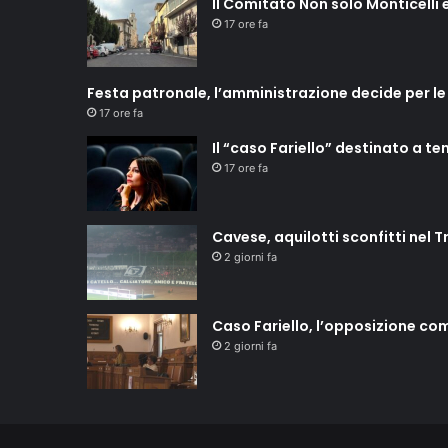
Il Comitato Non solo Monticelli e
17 ore fa
Festa patronale, l’amministrazione decide per le
17 ore fa
Il “caso Fariello” destinato a t
17 ore fa
Cavese, aquilotti sconfitti nel T
2 giorni fa
Caso Fariello, l’opposizione co
2 giorni fa