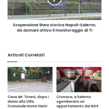
da
domani
attivo
il
monitoraggio
Sospensione linea storica Napoli-Salerno,
di
da domani attivo il monitoraggio di TI
TI
Articoli Correlati
Cava de’ Tirreni, dopo i
Cronaca, a Salerno
danni alla Villa
sgomberato un
Comunale Imma Vietri
appartamento dai NOS