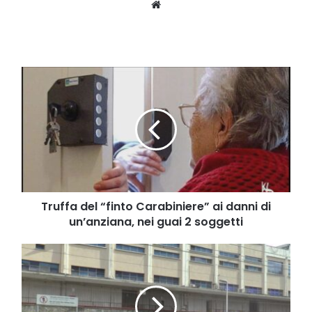
Website
Truffa
del
“finto
Carabiniere”
ai
danni
di
un’anziana,
nei
guai
Truffa del “finto Carabiniere” ai danni di
2
un’anziana, nei guai 2 soggetti
soggetti
Sospensione
linea
storica
Napoli-
Salerno,