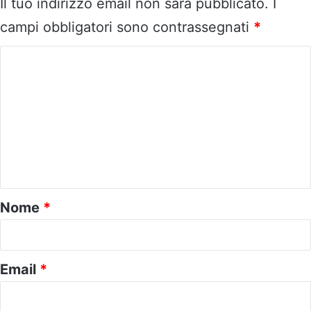
Il tuo indirizzo email non sarà pubblicato.
I
campi obbligatori sono contrassegnati
*
C
o
m
m
e
n
t
o
Nome
*
*
Email
*