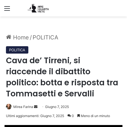
Menu
Home
/
POLITICA
POLITICA
Cava de’ Tirreni, si
riaccende il dibattito
politico: botta e risposta tra
Tommasetti e Servalli
Invia
Mirea Farina
Giugno 7, 2025
un'email
Ultimi aggiornamenti: Giugno 7, 2025
0
Meno di un minuto