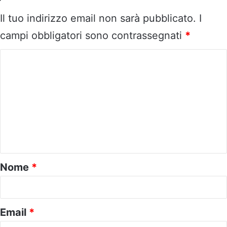
Il tuo indirizzo email non sarà pubblicato.
I
campi obbligatori sono contrassegnati
*
C
o
m
m
e
n
t
o
Nome
*
*
Email
*