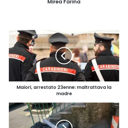
Mirea Farina
Maiori,
arrestato
23enne:
maltrattava
la
madre
Maiori, arrestato 23enne: maltrattava la
madre
Cava
de'
Tirreni,
rifiuti