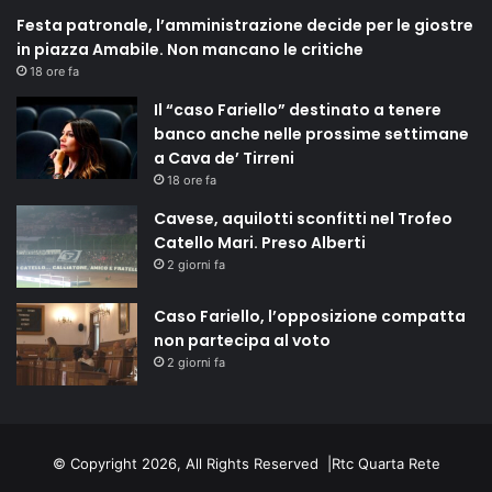
Festa patronale, l’amministrazione decide per le giostre
in piazza Amabile. Non mancano le critiche
18 ore fa
Il “caso Fariello” destinato a tenere
banco anche nelle prossime settimane
a Cava de’ Tirreni
18 ore fa
Cavese, aquilotti sconfitti nel Trofeo
Catello Mari. Preso Alberti
2 giorni fa
Caso Fariello, l’opposizione compatta
non partecipa al voto
2 giorni fa
© Copyright 2026, All Rights Reserved |
Rtc Quarta Rete