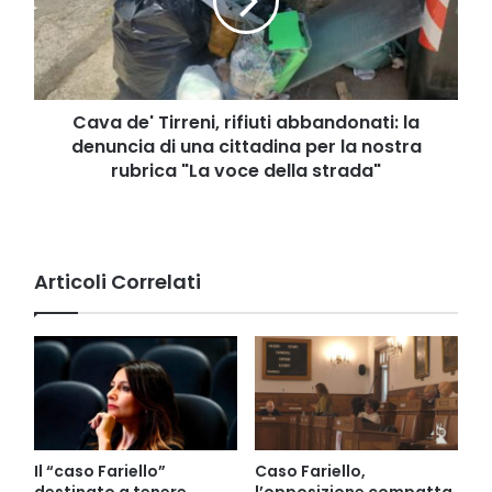
abbandonati:
la
denuncia
di
una
cittadina
Cava de' Tirreni, rifiuti abbandonati: la
per
denuncia di una cittadina per la nostra
la
rubrica "La voce della strada"
nostra
rubrica
"La
voce
della
Articoli Correlati
strada"
Il “caso Fariello”
Caso Fariello,
destinato a tenere
l’opposizione compatta