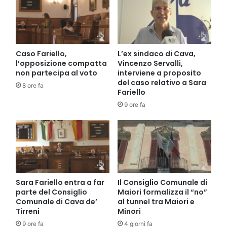
Caso Fariello,
L’ex sindaco di Cava,
l’opposizione compatta
Vincenzo Servalli,
non partecipa al voto
interviene a proposito
del caso relativo a Sara
8 ore fa
Fariello
9 ore fa
Sara Fariello entra a far
Il Consiglio Comunale di
parte del Consiglio
Maiori formalizza il “no”
Comunale di Cava de’
al tunnel tra Maiori e
Tirreni
Minori
9 ore fa
4 giorni fa