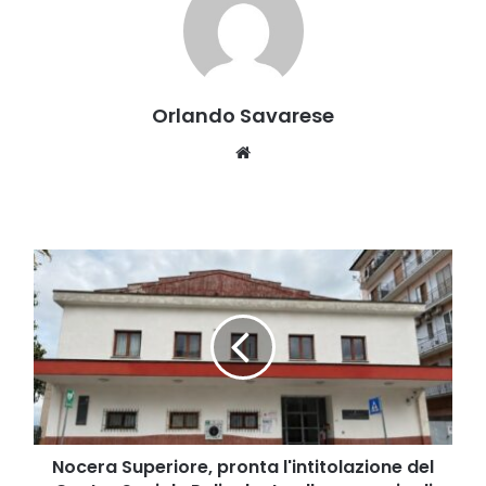
Orlando Savarese
Website
Nocera
Superiore,
pronta
l'intitolazione
del
Centro
Sociale
Polivalente
alla
memoria
Nocera Superiore, pronta l'intitolazione del