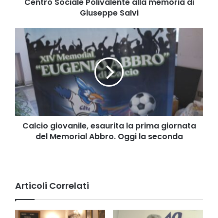
di
Centro Sociale Polivalente alla memoria di
Giuseppe
Giuseppe Salvi
Salvi
Calcio
giovanile,
esaurita
la
prima
giornata
del
Memorial
Abbro.
Oggi
Calcio giovanile, esaurita la prima giornata
la
del Memorial Abbro. Oggi la seconda
seconda
Articoli Correlati