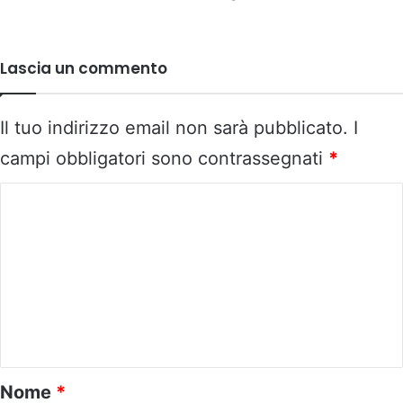
Lascia un commento
Il tuo indirizzo email non sarà pubblicato.
I
campi obbligatori sono contrassegnati
*
C
o
m
m
e
n
t
o
Nome
*