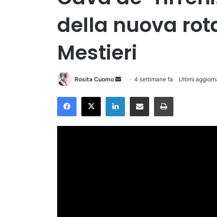
della nuova rota
Mestieri
Invia
Rosita Cuomo
4 settimane fa
Ultimi aggiorn
un'email
Facebook
X
LinkedIn
Condividi via Email
Stampa