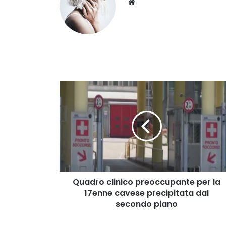
Website
Quadro
clinico
preoccupante
per
la
17enne
cavese
precipitata
dal
secondo
Quadro clinico preoccupante per la
piano
17enne cavese precipitata dal
secondo piano