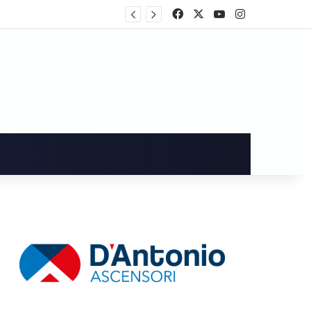
rtecipa al voto
Facebook
X
You Tube
Instagram