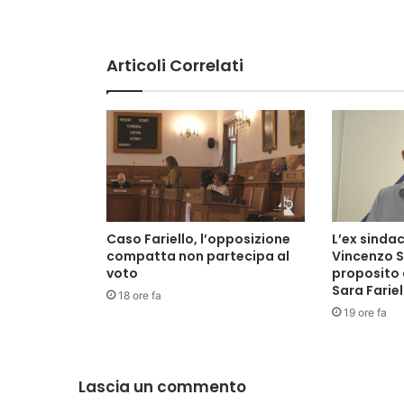
Articoli Correlati
Caso Fariello, l’opposizione
L’ex sinda
compatta non partecipa al
Vincenzo Se
voto
proposito 
Sara Farie
18 ore fa
19 ore fa
Lascia un commento