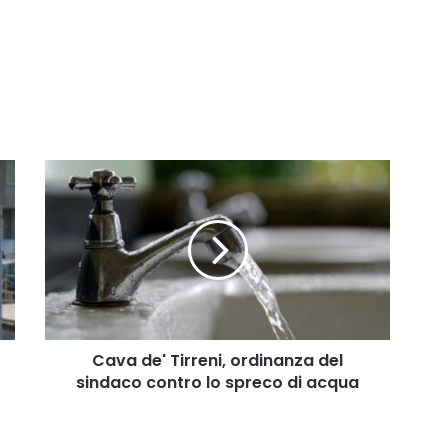
Cava
de'
Tirreni,
ordinanza
del
sindaco
contro
lo
spreco
di
Cava de' Tirreni, ordinanza del
acqua
sindaco contro lo spreco di acqua