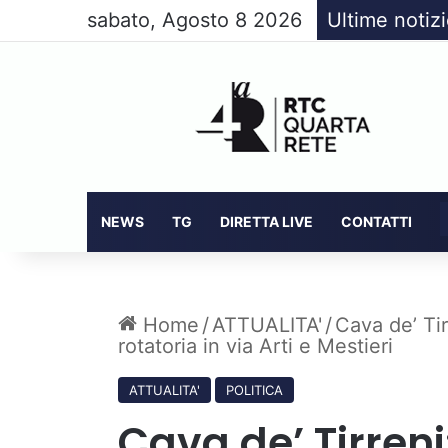
sabato, Agosto 8 2026
Ultime notiz
NEWS
TG
DIRETTA LIVE
CONTATTI
Home
/
ATTUALITA'
/
Cava de’ Tir
rotatoria in via Arti e Mestieri
ATTUALITA'
POLITICA
Cava de’ Tirreni: