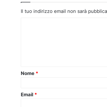
Il tuo indirizzo email non sarà pubblica
C
o
m
m
e
n
t
o
Nome
*
*
Email
*