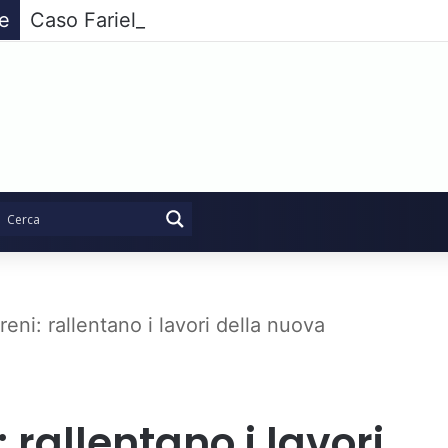
ie
Caso Fariello, l’opposizione compatta non pa
reni: rallentano i lavori della nuova
 rallentano i lavori