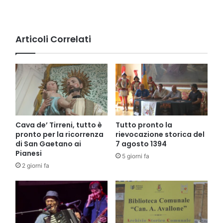
Unesco.
Forte
passo
in
Articoli Correlati
avanti
per
la
tutela
e
lo
sviluppo
turistico
Cava de’ Tirreni, tutto è
Tutto pronto la
per
pronto per la ricorrenza
rievocazione storica del
la
di San Gaetano ai
7 agosto 1394
Costa
Pianesi
5 giorni fa
d'Amalfi
2 giorni fa