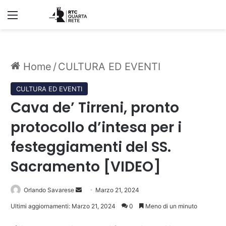
Menu
Home
/
CULTURA ED EVENTI
CULTURA ED EVENTI
Cava de’ Tirreni, pronto
protocollo d’intesa per i
festeggiamenti del SS.
Sacramento [VIDEO]
Invia
Orlando Savarese
Marzo 21, 2024
un'email
Ultimi aggiornamenti: Marzo 21, 2024
0
Meno di un minuto