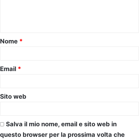
m
e
n
t
o
Nome
*
*
Email
*
Sito web
Salva il mio nome, email e sito web in
questo browser per la prossima volta che