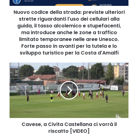
l'uso
dei
Nuovo codice della strada: previste ulteriori
cellulari
strette riguardanti l'uso dei cellulari alla
alla
guida, il tasso alcolemico e stupefacenti,
guida,
ma introduce anche le zone a traffico
il
limitato temporanee nelle aree Unesco.
tasso
Forte passo in avanti per la tutela e lo
alcolemico
sviluppo turistico per la Costa d'Amalfi
e
stupefacenti,
Cavese,
ma
a
introduce
Civita
anche
Castellana
le
ci
zone
vorrà
a
il
traffico
riscatto
limitato
[VIDEO]
temporanee
Cavese, a Civita Castellana ci vorrà il
nelle
riscatto [VIDEO]
aree