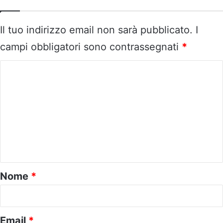
Il tuo indirizzo email non sarà pubblicato.
I
campi obbligatori sono contrassegnati
*
C
o
m
m
e
n
t
o
Nome
*
*
Email
*