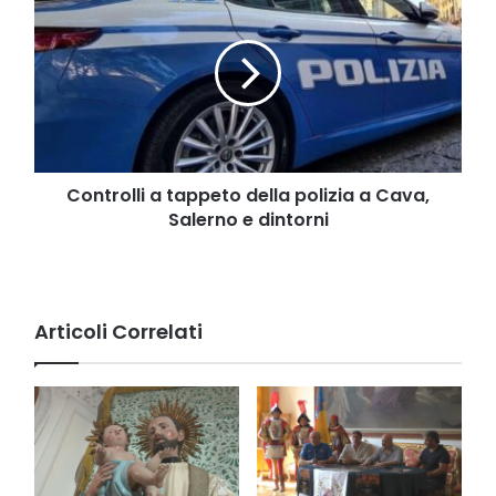
a
tappeto
della
polizia
a
Cava,
Salerno
e
dintorni
Controlli a tappeto della polizia a Cava,
Salerno e dintorni
Articoli Correlati