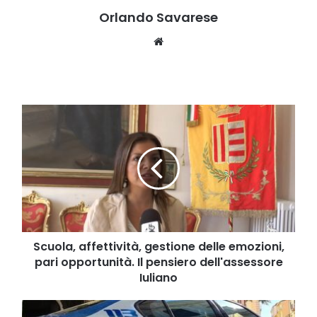
Orlando Savarese
Website
Scuola,
affettività,
gestione
delle
emozioni,
pari
opportunità.
Il
pensiero
dell'assessore
Scuola, affettività, gestione delle emozioni,
Iuliano
pari opportunità. Il pensiero dell'assessore
Iuliano
Controlli