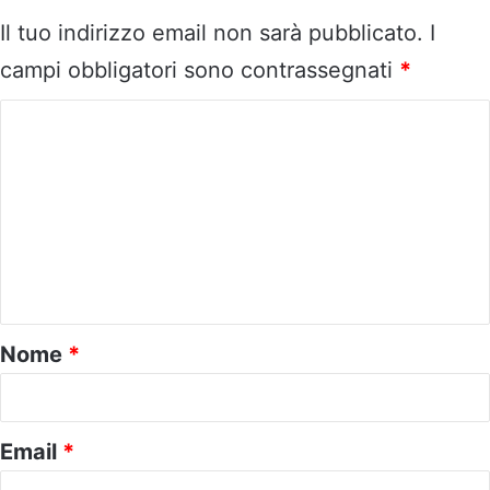
Il tuo indirizzo email non sarà pubblicato.
I
campi obbligatori sono contrassegnati
*
C
o
m
m
e
n
t
o
Nome
*
*
Email
*