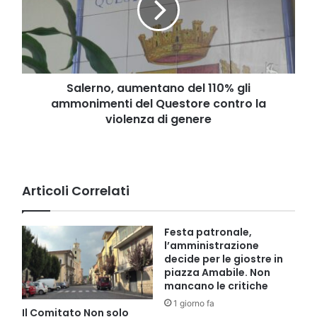
gli
ammonimenti
del
Questore
contro
la
Salerno, aumentano del 110% gli
violenza
ammonimenti del Questore contro la
di
violenza di genere
genere
Articoli Correlati
Festa patronale,
l’amministrazione
decide per le giostre in
piazza Amabile. Non
mancano le critiche
1 giorno fa
Il Comitato Non solo