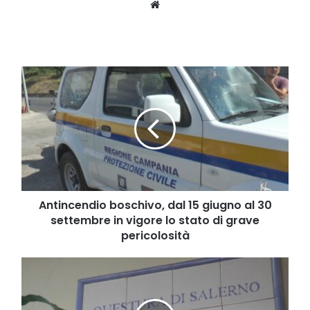
Website
Antincendio
boschivo,
dal
15
giugno
al
30
settembre
in
vigore
Antincendio boschivo, dal 15 giugno al 30
lo
settembre in vigore lo stato di grave
stato
pericolosità
di
grave
Salerno,
pericolosità
aumentano
del
110%