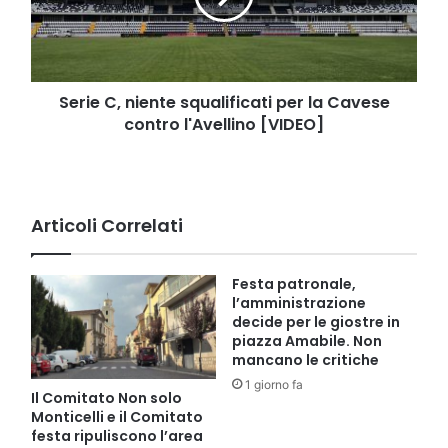
la
Cavese
contro
l'Avellino
[VIDEO]
Serie C, niente squalificati per la Cavese
contro l'Avellino [VIDEO]
Articoli Correlati
Festa patronale,
l’amministrazione
decide per le giostre in
piazza Amabile. Non
mancano le critiche
1 giorno fa
Il Comitato Non solo
Monticelli e il Comitato
festa ripuliscono l’area