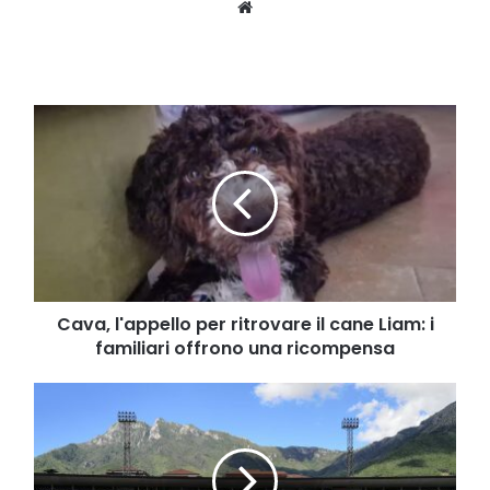
Website
Cava,
l'appello
per
ritrovare
il
cane
Liam:
i
familiari
offrono
Cava, l'appello per ritrovare il cane Liam: i
una
familiari offrono una ricompensa
ricompensa
Serie
C,
niente
squalificati
per