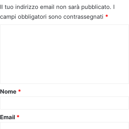
Il tuo indirizzo email non sarà pubblicato.
I
campi obbligatori sono contrassegnati
*
C
o
m
m
e
n
t
o
Nome
*
*
Email
*