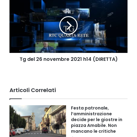
Tg
del
26
novembre
2021
h14
(DIRETTA)
Tg del 26 novembre 2021 h14 (DIRETTA)
Articoli Correlati
Festa patronale,
l’amministrazione
decide per le giostre in
piazza Amabile. Non
mancano le critiche