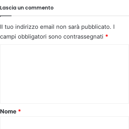
Lascia un commento
Il tuo indirizzo email non sarà pubblicato.
I
campi obbligatori sono contrassegnati
*
C
o
m
m
e
n
t
o
Nome
*
*