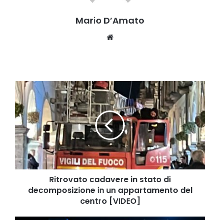
Mario D’Amato
Website
Ritrovato
cadavere
in
stato
di
decomposizione
in
un
appartamento
del
Ritrovato cadavere in stato di
centro
decomposizione in un appartamento del
[VIDEO]
centro [VIDEO]