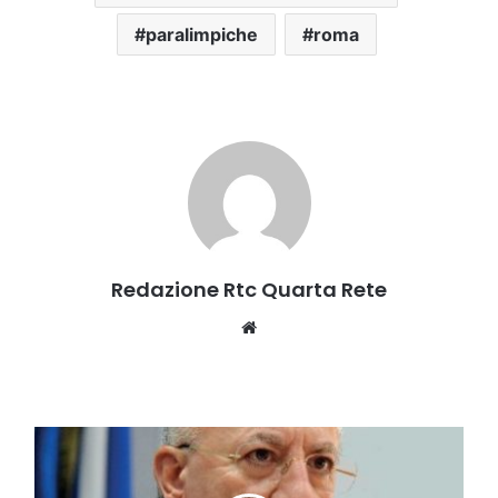
paralimpiche
roma
Redazione Rtc Quarta Rete
Website
De
Luca:
"Non