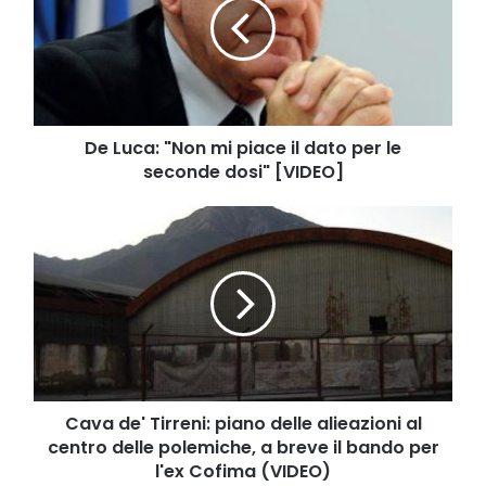
mi
piace
il
dato
per
le
seconde
De Luca: "Non mi piace il dato per le
dosi"
seconde dosi" [VIDEO]
[VIDEO]
Cava
de'
Tirreni:
piano
delle
alieazioni
al
centro
delle
polemiche,
Cava de' Tirreni: piano delle alieazioni al
a
centro delle polemiche, a breve il bando per
breve
l'ex Cofima (VIDEO)