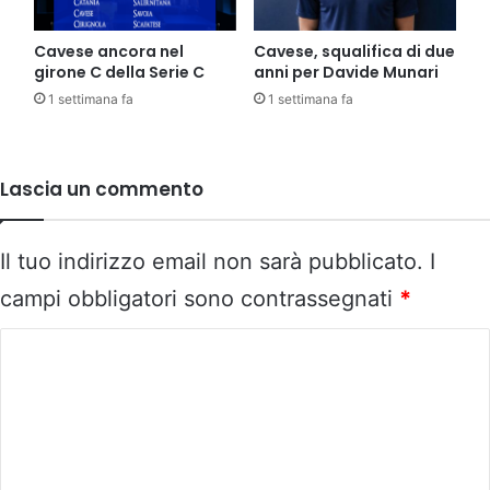
Cavese ancora nel
Cavese, squalifica di due
girone C della Serie C
anni per Davide Munari
1 settimana fa
1 settimana fa
Lascia un commento
Il tuo indirizzo email non sarà pubblicato.
I
campi obbligatori sono contrassegnati
*
C
o
m
m
e