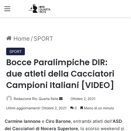
Menu
Home
/
SPORT
SPORT
Bocce Paralimpiche DIR:
due atleti della Cacciatori
Campioni Italiani [VIDEO]
Invia
Redazione Rtc Quarta Rete
Ottobre 2, 2021
un'email
Ultimi aggiornamenti: Ottobre 2, 2021
0
Meno di un minuto
Carmine Iannone
e
Ciro Barone
, entrambi atleti dell’
ASD
dei Cacciatori di Nocera Superiore
, lo scorso weekend si