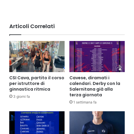
il
bando
per
l'ex
Cofima
Articoli Correlati
(VIDEO)
CSI Cava, partito il corso
Cavese, diramati i
per istruttore di
calendari. Derby con la
ginnastica ritmica
Salernitana già alla
terza giornata
3 giorni fa
1 settimana fa