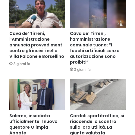
Cava de’ Tirreni,
Cava de’ Tirreni,
l’Amministrazione
l’amministrazione
annuncia provvedimenti
comunale tuona: “I
contro gli incivili nella
fuochi artificiali senza
Villa Falcone e Borsellino
autorizzazione sono
proibiti”
3 giorni fa
3 giorni fa
Salerno, insediata
Cordoli spartitraffico, si
ufficialmente il nuovo
riaccende lo scontro
questore Olimpia
sulla loro utilità. La
Abbate
giunta valuta la