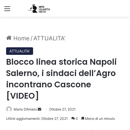
Menu
Home
/
ATTUALITA'
ATTUALITA'
Blocco linea storica Napoli
Salerno, i sindaci dell’Agro
incontrano Cascone
[VIDEO]
Invia
Mario D’Amato
Ottobre 27, 2021
un'email
Ultimi aggiornamenti: Ottobre 27, 2021
0
Meno di un minuto