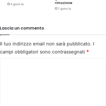
rimozione
4 giorni fa
7 giorni fa
Lascia un commento
Il tuo indirizzo email non sarà pubblicato.
I
campi obbligatori sono contrassegnati
*
C
o
m
m
e
n
t