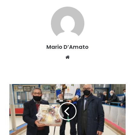
Mario D’Amato
Website
Raffa,
Circuito
Prestige
Junior:
Sequino
e
Giacomini
vincono