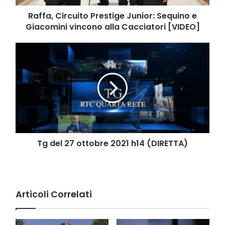
alla
Cacciatori
Raffa, Circuito Prestige Junior: Sequino e
[VIDEO]
Giacomini vincono alla Cacciatori [VIDEO]
Tg
del
27
ottobre
2021
h14
(DIRETTA)
Tg del 27 ottobre 2021 h14 (DIRETTA)
Articoli Correlati