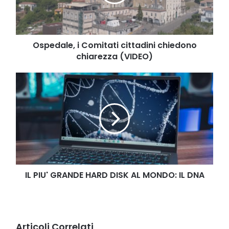
chiarezza
(VIDEO)
Ospedale, i Comitati cittadini chiedono
chiarezza (VIDEO)
IL
PIU'
GRANDE
HARD
DISK
AL
MONDO:
IL
DNA
IL PIU' GRANDE HARD DISK AL MONDO: IL DNA
Articoli Correlati