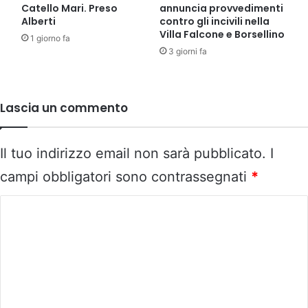
Catello Mari. Preso
annuncia provvedimenti
Alberti
contro gli incivili nella
Villa Falcone e Borsellino
1 giorno fa
3 giorni fa
Lascia un commento
Il tuo indirizzo email non sarà pubblicato.
I
campi obbligatori sono contrassegnati
*
C
o
m
m
e