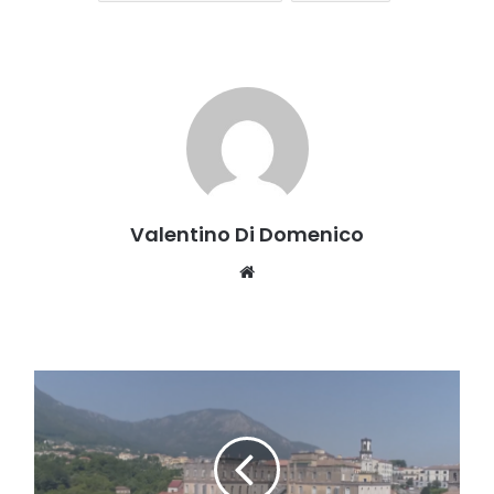
Valentino Di Domenico
Website
Ospedale,
i
Comitati
cittadini
chiedono