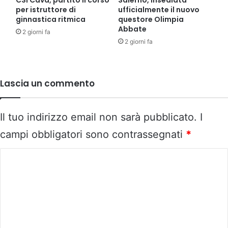
CSI Cava, partito il corso
Salerno, insediata
per istruttore di
ufficialmente il nuovo
ginnastica ritmica
questore Olimpia
Abbate
2 giorni fa
2 giorni fa
Lascia un commento
Il tuo indirizzo email non sarà pubblicato.
I
campi obbligatori sono contrassegnati
*
C
o
m
m
e