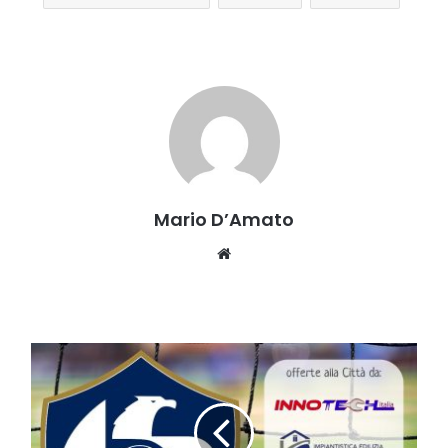
Mario D’Amato
Website
LE
PARTITE
IN
TRASFERTA
DELLA