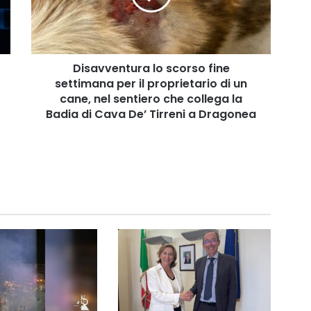
per
il
proprietario
di
un
Disavventura lo scorso fine
cane,
settimana per il proprietario di un
nel
cane, nel sentiero che collega la
sentiero
Badia di Cava De’ Tirreni a Dragonea
che
collega
la
Badia
di
Cava
De’
Tirreni
a
Dragonea