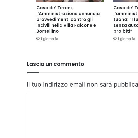
Cava de’ Tirreni,
Cava de’ Ti
l’Amministrazione annuncia
l’amminis
provvedimenti contro gli
tuona: “I fu
incivili nella Villa Falcone e
senza auto
Borsellino
proibiti”
1 giorno fa
1 giorno fa
Lascia un commento
Il tuo indirizzo email non sarà pubblica
C
o
m
m
e