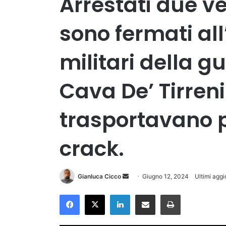
Arrestati due v
sono fermati all
militari della g
Cava De’ Tirreni
trasportavano pi
crack.
Invia
Gianluca Cicco
Giugno 12, 2024
Ultimi agg
un'email
Facebook
X
LinkedIn
Condividi via Email
Stampa