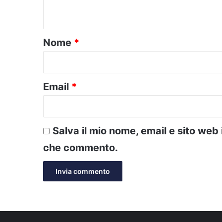
n
t
o
Nome
*
*
Email
*
Salva il mio nome, email e sito web
che commento.