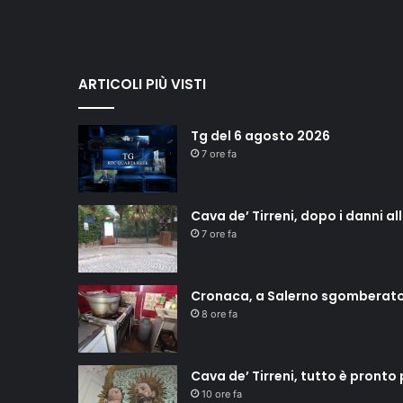
ARTICOLI PIÙ VISTI
Tg del 6 agosto 2026
7 ore fa
Cava de’ Tirreni, dopo i danni a
7 ore fa
Cronaca, a Salerno sgomberat
8 ore fa
Cava de’ Tirreni, tutto è pronto
10 ore fa