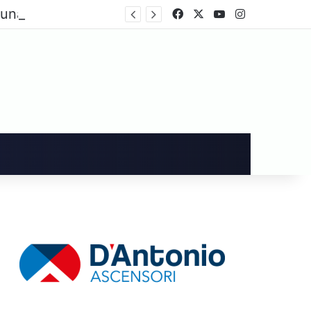
Cava de’ Tirreni, dopo i danni alla Villa Comunale Imma Vietri scrive a Piantedosi
Facebook
X
You Tube
Instagram