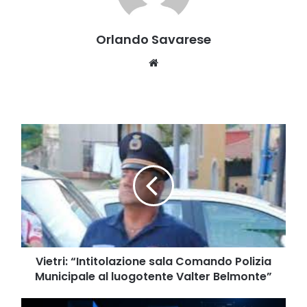
Orlando Savarese
Website
Vietri:
“Intitolazione
sala
Comando
Polizia
Municipale
al
luogotente
Valter
Belmonte”
Vietri: “Intitolazione sala Comando Polizia
Municipale al luogotente Valter Belmonte”
TG