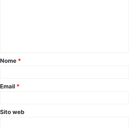
o
m
m
e
n
t
o
Nome
*
*
Email
*
Sito web